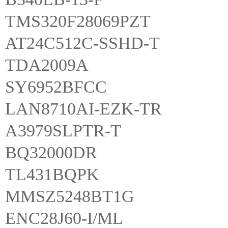
TMS320F28069PZT
AT24C512C-SSHD-T
TDA2009A
SY6952BFCC
LAN8710AI-EZK-TR
A3979SLPTR-T
BQ32000DR
TL431BQPK
MMSZ5248BT1G
ENC28J60-I/ML