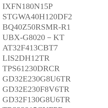
IXFN180N15P
STGWA40H120DF2
BQ40Z50RSMR-R1
UBX-G8020－KT
AT32F413CBT7
LIS2DH12TR
TPS61230DRCR
GD32E230G8U6TR
GD32E230F8V6TR
GD32F130G8U6TR