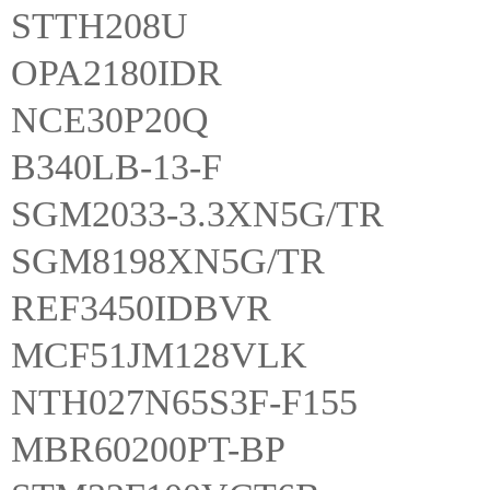
STTH208U
OPA2180IDR
NCE30P20Q
B340LB-13-F
SGM2033-3.3XN5G/TR
SGM8198XN5G/TR
REF3450IDBVR
MCF51JM128VLK
NTH027N65S3F-F155
MBR60200PT-BP