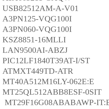
USB82512AM-A-V01
A3PN125-VQG100I
A3PN060-VQG100I
KSZ8851-16MLLI
LAN9500AI-ABZJ
PIC12LF1840T39AT-I/ST
ATMXT449TD-ATR
MT40A512M16LY-062E:E
MT25QL512ABB8ESF-0SIT
MT29F16G08ABABAWP-IT: