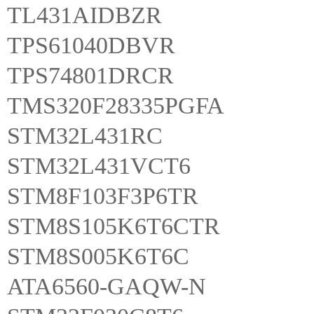
TL431AIDBZR
TPS61040DBVR
TPS74801DRCR
TMS320F28335PGFA
STM32L431RC
STM32L431VCT6
STM8F103F3P6TR
STM8S105K6T6CTR
STM8S005K6T6C
ATA6560-GAQW-N