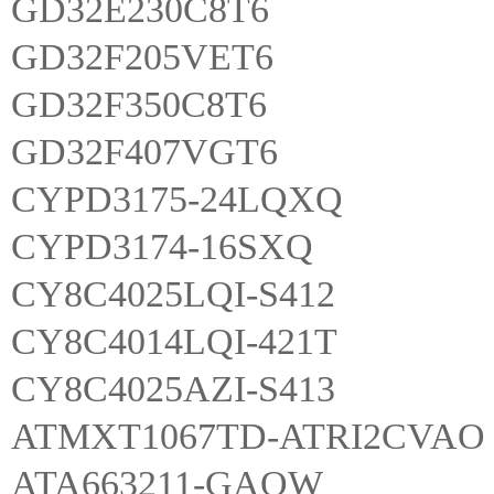
GD32E230C8T6
GD32F205VET6
GD32F350C8T6
GD32F407VGT6
CYPD3175-24LQXQ
CYPD3174-16SXQ
CY8C4025LQI-S412
CY8C4014LQI-421T
CY8C4025AZI-S413
ATMXT1067TD-ATRI2CVAO
ATA663211-GAQW