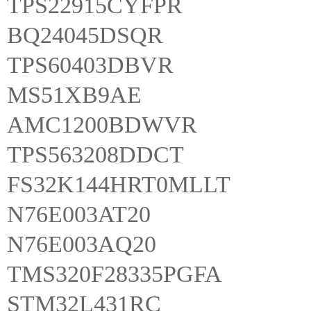
TPS22915CYFPR
BQ24045DSQR
TPS60403DBVR
MS51XB9AE
AMC1200BDWVR
TPS563208DDCT
FS32K144HRT0MLLT
N76E003AT20
N76E003AQ20
TMS320F28335PGFA
STM32L431RC