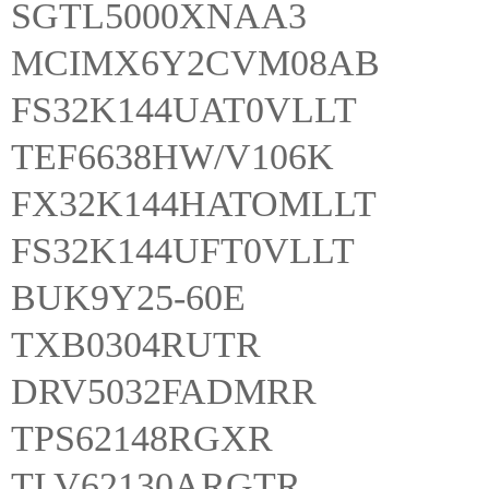
SGTL5000XNAA3
MCIMX6Y2CVM08AB
FS32K144UAT0VLLT
TEF6638HW/V106K
FX32K144HATOMLLT
FS32K144UFT0VLLT
BUK9Y25-60E
TXB0304RUTR
DRV5032FADMRR
TPS62148RGXR
TLV62130ARGTR