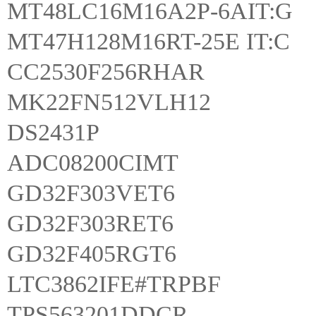
MT48LC16M16A2P-6AIT:G
MT47H128M16RT-25E IT:C
CC2530F256RHAR
MK22FN512VLH12
DS2431P
ADC08200CIMT
GD32F303VET6
GD32F303RET6
GD32F405RGT6
LTC3862IFE#TRPBF
TPS563201DDCR